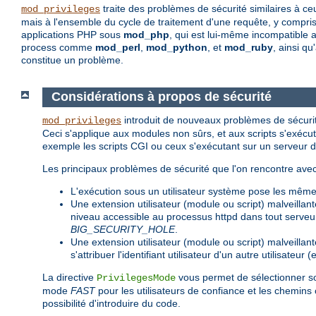
traite des problèmes de sécurité similaires à c
mod_privileges
mais à l'ensemble du cycle de traitement d'une requête, y compris 
applications PHP sous
mod_php
, qui est lui-même incompatible 
process comme
mod_perl
,
mod_python
, et
mod_ruby
, ainsi q
constitue un problème.
Considérations à propos de sécurité
introduit de nouveaux problèmes de sécurit
mod_privileges
Ceci s'applique aux modules non sûrs, et aux scripts s'ex
exemple les scripts CGI ou ceux s'exécutant sur un serveur 
Les principaux problèmes de sécurité que l'on rencontre avec
L'exécution sous un utilisateur système pose les mê
Une extension utilisateur (module ou script) malveillan
niveau accessible au processus httpd dans tout serveur 
BIG_SECURITY_HOLE
.
Une extension utilisateur (module ou script) malveillan
s'attribuer l'identifiant utilisateur d'un autre utilisateu
La directive
vous permet de sélectionner s
PrivilegesMode
mode
FAST
pour les utilisateurs de confiance et les chemin
possibilité d'introduire du code.