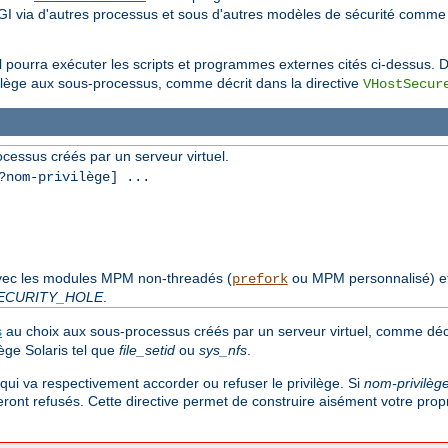
I via d'autres processus et sous d'autres modèles de sécurité comm
el pourra exécuter les scripts et programmes externes cités ci-dessus. Dé
ilège aux sous-processus, comme décrit dans la directive
VHostSecur
cessus créés par un serveur virtuel.
nom-privilège] ...
avec les modules MPM non-threadés (
ou MPM personnalisé) e
prefork
ECURITY_HOLE
.
s
au choix aux sous-processus créés par un serveur virtuel, comme décri
ège Solaris tel que
file_setid
ou
sys_nfs
.
qui va respectivement accorder ou refuser le privilège. Si
nom-privilèg
eront refusés. Cette directive permet de construire aisément votre prop