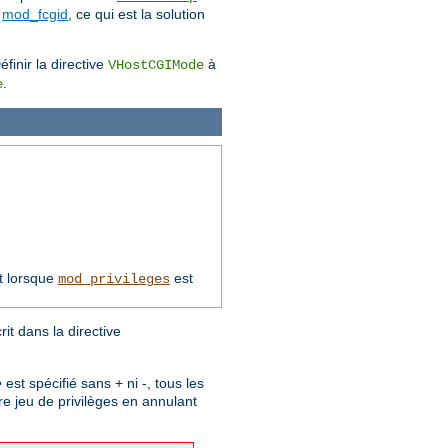
e
mod_fcgid
, ce qui est la solution
finir la directive
à
VHostCGIMode
.
e
t lorsque
est
mod_privileges
t dans la directive
e
est spécifié sans + ni -, tous les
re jeu de privilèges en annulant