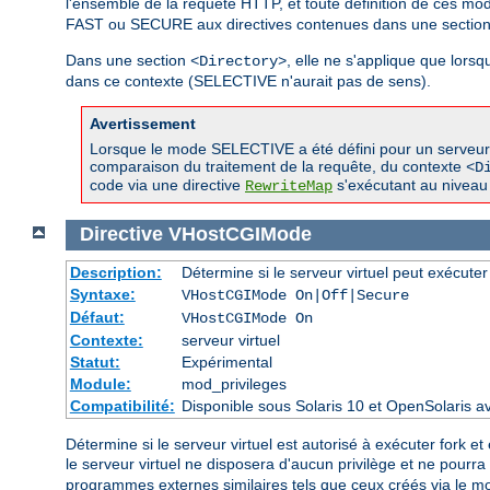
l'ensemble de la requête HTTP, et toute définition de ces m
FAST ou SECURE aux directives contenues dans une sectio
Dans une section
, elle ne s'applique que lor
<Directory>
dans ce contexte (SELECTIVE n'aurait pas de sens).
Avertissement
Lorsque le mode SELECTIVE a été défini pour un serveur vir
comparaison du traitement de la requête, du contexte
<D
code via une directive
s'exécutant au niveau 
RewriteMap
Directive
VHostCGIMode
Description:
Détermine si le serveur virtuel peut exécuter
Syntaxe:
VHostCGIMode On|Off|Secure
Défaut:
VHostCGIMode On
Contexte:
serveur virtuel
Statut:
Expérimental
Module:
mod_privileges
Compatibilité:
Disponible sous Solaris 10 et OpenSolaris 
Détermine si le serveur virtuel est autorisé à exécuter fork et 
le serveur virtuel ne disposera d'aucun privilège et ne pourr
programmes externes similaires tels que ceux créés via le 