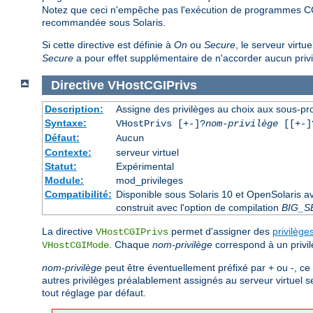
Notez que ceci n'empêche pas l'exécution de programmes CG
recommandée sous Solaris.
Si cette directive est définie à
On
ou
Secure
, le serveur virtu
Secure
a pour effet supplémentaire de n'accorder aucun priv
Directive
VHostCGIPrivs
Description:
Assigne des privilèges au choix aux sous-pro
Syntaxe:
VHostPrivs [+-]?
nom-privilège
[[+-]?
Défaut:
Aucun
Contexte:
serveur virtuel
Statut:
Expérimental
Module:
mod_privileges
Compatibilité:
Disponible sous Solaris 10 et OpenSolaris 
construit avec l'option de compilation
BIG_S
La directive
permet d'assigner des
privilège
VHostCGIPrivs
. Chaque
nom-privilège
correspond à un privil
VHostCGIMode
nom-privilège
peut être éventuellement préfixé par + ou -, ce 
autres privilèges préalablement assignés au serveur virtuel s
tout réglage par défaut.