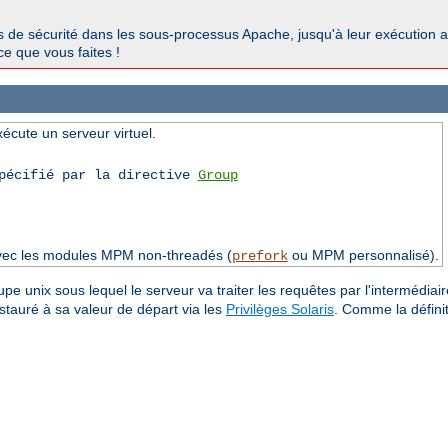
ous de sécurité dans les sous-processus Apache, jusqu'à leur exécution a
ce que vous faites !
xécute un serveur virtuel.
spécifié par la directive
Group
avec les modules MPM non-threadés (
ou MPM personnalisé).
prefork
upe unix sous lequel le serveur va traiter les requêtes par l'intermédiaire
estauré à sa valeur de départ via les
Privilèges Solaris
. Comme la défini