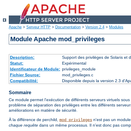
Apache
>
Serveur HTTP
>
Documentation
>
Version 2.4
>
Modules
Module Apache mod_privileges
Description:
Support des privilèges de Solaris et de
Statut:
Expérimental
Identificateur de Module:
privileges_module
Fichier Source:
mod_privileges.c
Compatibilité:
Disponible depuis la version 2.3 d'Ap
Sommaire
Ce module permet l'exécution de différents serveurs virtuels sous d
problème de séparation des privilèges entre les différents serveur
améliorations en matière de sécurité.
À la différence de perchild,
n'est pas un module 
mod_privileges
chaque requête
dans un même processus. Il n'est donc pas compati