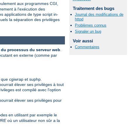
s seulement aux programmes CGI,
Traitement des bugs
èrement à l'exécution des
 applications de type script in-
Journal des modifications de
httpd
uels la séparation des privilèges
Problèmes connus
Signaler un bug
Voir aussi
Commentaires
ur du processus du serveur web
.
xécutant en externe (comme par
 que cgiwrap et suphp.
pourrait élever ses privilèges à tout
ivileges est compilé avec l'option
 pourrait élever ses privilèges pour
es en utilisant par exemple le
URE
où un utilisateur non sûr a la