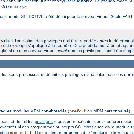
odes dans une section
sera
ignorée
. Le pseudo-mode SE
<Directory>
n
.
<Directory>
sque le mode SELECTIVE a été défini pour le serveur virtuel. Seuls FAS
tuel, l'activation des privilèges doit être reportée
après
la déterminat
qui s'applique à la requête. Ceci peut donner à un attaquant 
irectory>
global ou d'un serveur virtuel
avant
que les privilèges n'aient été suppri
 des sous-processus, et définit les privilèges disponibles pour ces derni
avec les modules MPM non-threadés (
ou MPM personnalisé).
prefork
exec, et définit les
privilèges
requis pour exécuter des sous-processus. S
a exécuter ni des programmes ou scripts CGI classiques via le module t
module
ou les programmes de réécriture externes utilis
mod_ext_filter