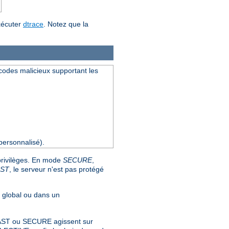
xécuter
dtrace
. Notez que la
s codes malicieux supportant les
ersonnalisé).
 privilèges. En mode
SECURE
,
AST
, le serveur n'est pas protégé
u global ou dans un
s FAST ou SECURE agissent sur