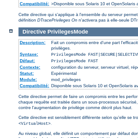
Compatibilité:
>Disponible sous Solaris 10 et OpenSolaris
Cette directive qui s'applique à l'ensemble du serveur perme
définition
DTracePrivileges On
n'activera pas à elle-seule D
Directive
PrivilegesMode
Description:
Fait un compromis entre d'une part l'efficacit
privilèges.
Syntaxe:
PrivilegesMode FAST|SECURE|SELECTIV
Défaut:
PrivilegesMode FAST
Contexte:
configuration du serveur, serveur virtuel, rép
Statut:
Expérimental
Module:
mod_privileges
Compatibilité:
Disponible sous Solaris 10 et OpenSolari
Cette directive permet de faire un compromis entre les perfo
chaque requête est traitée dans un sous-processus sécurisé
contre l'augmentation de privilège comme décrit plus haut.
Cette directive est sensiblement différente selon qu'elle se 
.
<VirtualHost>
Au niveau global, elle définit un comportement par défaut do