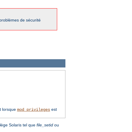
 problèmes de sécurité
t lorsque
est
mod_privileges
lège Solaris tel que
file_setid
ou