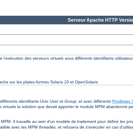
Serveur Apache HTTP Versio
 l'exécution des serveurs virtuels sous différents identifiants utilisateur
ache sur les plates-formes Solaris 10 et OpenSolaris
ifférents identifiants Unix
User
et
Group
, et avec différents
Privilèges 
s virtuels la solution que devait apporter le module MPM abandonné perc
MPM. Il travaille
au sein
d'un modèle de traitement pour définir les pri
ble avec les MPM threadés, et refusera de s'exécuter en cas d'utilisa