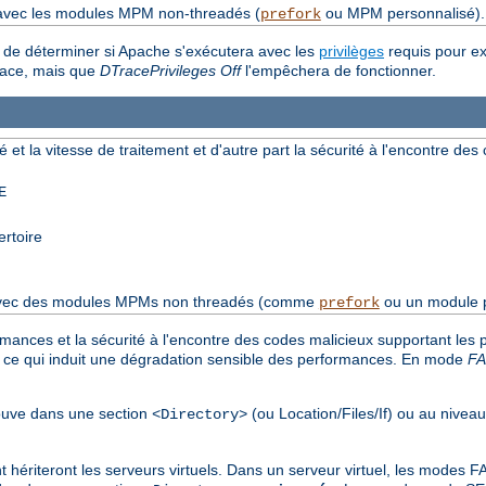
 avec les modules MPM non-threadés (
ou MPM personnalisé).
prefork
t de déterminer si Apache s'exécutera avec les
privilèges
requis pour e
Trace, mais que
DTracePrivileges Off
l'empêchera de fonctionner.
é et la vitesse de traitement et d'autre part la sécurité à l'encontre de
E
ertoire
s avec des modules MPMs non threadés (comme
ou un module p
prefork
rmances et la sécurité à l'encontre des codes malicieux supportant les
, ce qui induit une dégradation sensible des performances. En mode
F
trouve dans une section
(ou Location/Files/If) ou au nivea
<Directory>
nt hériteront les serveurs virtuels. Dans un serveur virtuel, les mode