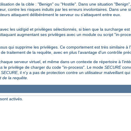
ilisation de la cible : "Benign" ou "Hostile". Dans une situation "Benign
rveur, contre les risques induits par les erreurs involontaires. Dans une s
sateurs attaquent délibérément le serveur ou s'attaquent entre eux.
 avec les uid/gid et privilèges sélectionnés, si bien que la surcharge es
 attaquant augmentant ses privilèges avec un module ou script "in-proce
us qui supprime les privilèges. Ce comportement est très similaire à
 de traitement de la requête, avec en plus l'avantage d'un contrôle préc
chaque serveur virtuel, et même dans un contexte de répertoire à l'inté
pas le privilège de charger du code "in-process". Le mode
SECURE
convi
e
SECURE
, il n'y a pas de protection contre un utilisateur malveillant qui
t de la requête.
sont activés.