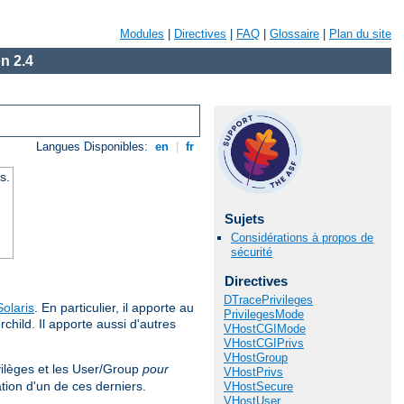
Modules
|
Directives
|
FAQ
|
Glossaire
|
Plan du site
n 2.4
Langues Disponibles:
en
|
fr
s.
Sujets
Considérations à propos de
sécurité
Directives
DTracePrivileges
Solaris
. En particulier, il apporte au
PrivilegesMode
hild. Il apporte aussi d'autres
VHostCGIMode
VHostCGIPrivs
VHostGroup
vilèges et les User/Group
pour
VHostPrivs
tion d'un de ces derniers.
VHostSecure
VHostUser