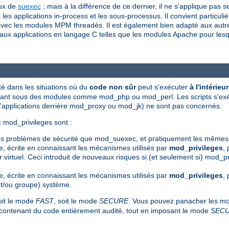
eux de
suexec
; mais à la différence de ce dernier, il ne s'applique pa
les applications in-process et les sous-processus. Il convient particuli
avec les modules MPM threadés. Il est également bien adapté aux autres
u'aux applications en langage C telles que les modules Apache pour lesq
é dans les situations où du
code non sûr
peut s'exécuter
à l'intérie
écutant sous des modules comme mod_php ou mod_perl. Les scripts s'e
d'applications derrière mod_proxy ou mod_jk) ne sont pas concernés.
 mod_privileges sont :
mes problèmes de sécurité que mod_suexec, et pratiquement les mêmes
te, écrite en connaissant les mécanismes utilisés par
mod_privileges
, 
virtuel. Ceci introduit de nouveaux risques si (et seulement si) mod_pr
te, écrite en connaissant les mécanismes utilisés par
mod_privileges
,
r (et/ou groupe) système.
oit le mode
FAST
, soit le mode
SECURE
. Vous pouvez panacher les mod
s contenant du code entièrement audité, tout en imposant le mode
SEC