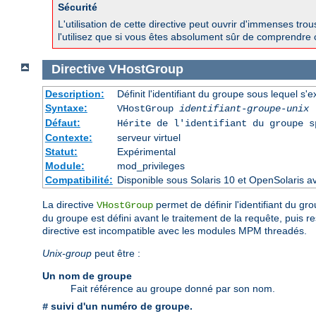
Sécurité
L'utilisation de cette directive peut ouvrir d'immenses tr
l'utilisez que si vous êtes absolument sûr de comprendre 
Directive
VHostGroup
Description:
Définit l'identifiant du groupe sous lequel s'e
Syntaxe:
VHostGroup
identifiant-groupe-unix
Défaut:
Hérite de l'identifiant du groupe 
Contexte:
serveur virtuel
Statut:
Expérimental
Module:
mod_privileges
Compatibilité:
Disponible sous Solaris 10 et OpenSolaris 
La directive
permet de définir l'identifiant du gro
VHostGroup
du groupe est défini avant le traitement de la requête, puis r
directive est incompatible avec les modules MPM threadés.
Unix-group
peut être :
Un nom de groupe
Fait référence au groupe donné par son nom.
suivi d'un numéro de groupe.
#