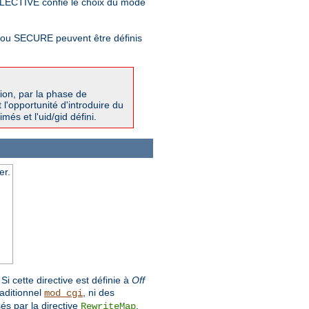
LECTIVE confie le choix du mode
T ou SECURE peuvent être définis
ion, par la phase de
l'opportunité d'introduire du
més et l'uid/gid défini.
er.
i cette directive est définie à
Off
raditionnel
, ni des
mod_cgi
és par la directive
.
RewriteMap