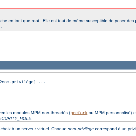
pache en tant que root ! Elle est tout de même susceptible de poser des
c
.
nom-privilège] ...
avec les modules MPM non-threadés (
ou MPM personnalisé) e
prefork
ECURITY_HOLE
.
choix à un serveur virtuel. Chaque
nom-privilège
correspond à un privi