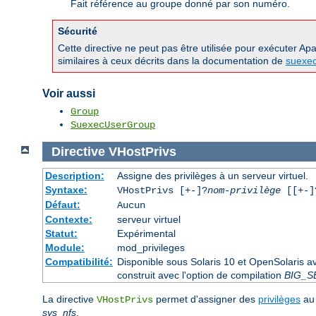
Fait référence au groupe donné par son numéro.
Sécurité
Cette directive ne peut pas être utilisée pour exécuter A
similaires à ceux décrits dans la documentation de
suexe
Voir aussi
Group
SuexecUserGroup
Directive
VHostPrivs
Description:
Assigne des privilèges à un serveur virtuel.
Syntaxe:
VHostPrivs [+-]?
nom-privilège
[[+-]?
Défaut:
Aucun
Contexte:
serveur virtuel
Statut:
Expérimental
Module:
mod_privileges
Compatibilité:
Disponible sous Solaris 10 et OpenSolaris 
construit avec l'option de compilation
BIG_S
La directive
permet d'assigner des
privilèges
au 
VHostPrivs
sys_nfs
.