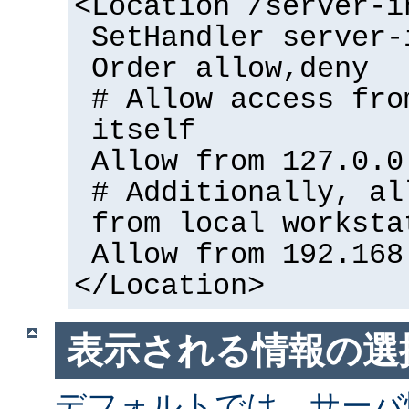
<Location /server-i
SetHandler server-
Order allow,deny
# Allow access fro
itself
Allow from 127.0.0
# Additionally, al
from local worksta
Allow from 192.168
</Location>
表示される情報の選
デフォルトでは、サーバ