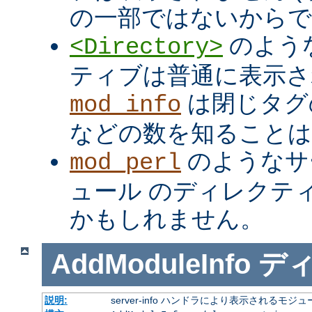
の一部ではないからで
のよう
<Directory>
ティブは普通に表示さ
は閉じタ
mod_info
などの数を知ること
のようなサ
mod_perl
ュール のディレクテ
かもしれません。
AddModuleInfo
デ
説明:
server-info ハンドラにより表示される