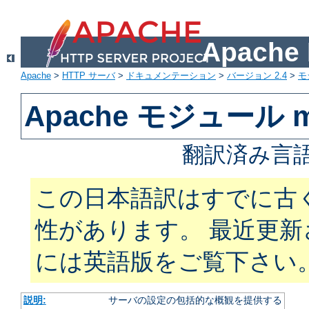
Apach
Apache
>
HTTP サーバ
>
ドキュメンテーション
>
バージョン 2.4
>
モ
Apache モジュール m
翻訳済み言語
この日本語訳はすでに古
性があります。 最近更
には英語版をご覧下さい
説明:
サーバの設定の包括的な概観を提供する