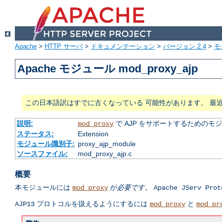
Apache
>
HTTP サーバ
>
ドキュメンテーション
>
バージョン 2.4
>
モ
Apache モジュール mod_proxy_ajp
この日本語訳はすでに古くなっている 可能性があります。 最
説明:
で AJP をサポートするためのモ
mod_proxy
ステータス:
Extension
モジュール識別子:
proxy_ajp_module
ソースファイル:
mod_proxy_ajp.c
概要
本モジュールには
が
必要です
。
mod_proxy
Apache JServ Prot
プロトコルを扱えるようにするには
と
AJP13
mod_proxy
mod_pr