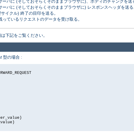
ーバに (そしておそらくそのままブラウザに)、ボディのチャンクを送
ーバに (そしておそらくそのままブラウザに) レスポンスヘッダを送る
理サイクル) 終了の目印を送る。
残っているリクエストのデータを受け取る。
細は下記をご覧ください。
t
型の場合 :
RWARD_REQUEST

er_value)

value)
