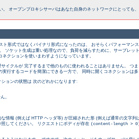
い。 オープンプロキシサーバはあなた自身のネットワークにとっても、
スト形式ではなくバイナリ形式になったのは、 おそらくパフォーマンス
す。 ソケット生成は重い処理なので、負荷を減らすために、サーブレットコ
コネクションを使いまわすようになっています。
サイクルが 完了するまで他のものに使われることはありません。 つ
の実行するコードを簡潔にできる一方で、 同時に開くコネクションは
ションの状態は 次のどれかになります:
せん。
報 (例えば HTTP ヘッダ等) が圧縮された形 (例えば通常の文字列
参照してください。 リクエストにボディが存在
(content-length > 0