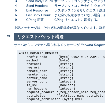
3
Send Body Chunk
サーブレットコンテナからウェブサ
4
Send Headers
サーブレットコンテナからウェブサ
5
End Response
レスポンス (つまりリクエスト処
6
Get Body Chunk
まだ全て転送されていない場合、
9
CPong 応答
CPing リクエストに応答する。
上記メッセージは、それぞれ内部構造が異なっています。詳
リクエストパケット構造
サーバからコンテナへ送られるメッセージが
Forward Reques
AJP13_FORWARD_REQUEST :=

    prefix_code      (byte) 0x02 = JK_AJP13_FO
    method           (byte)

    protocol         (string)

    req_uri          (string)

    remote_addr      (string)

    remote_host      (string)

    server_name      (string)

    server_port      (integer)

    is_ssl           (boolean)

    num_headers      (integer)

    request_headers *(req_header_name req_head
    attributes      *(attribut_name attribute_
    request_terminator (byte) OxFF