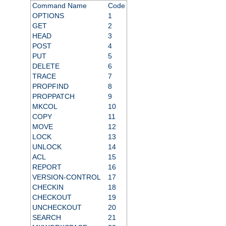
Command Name
Code
OPTIONS
1
GET
2
HEAD
3
POST
4
PUT
5
DELETE
6
TRACE
7
PROPFIND
8
PROPPATCH
9
MKCOL
10
COPY
11
MOVE
12
LOCK
13
UNLOCK
14
ACL
15
REPORT
16
VERSION-CONTROL
17
CHECKIN
18
CHECKOUT
19
UNCHECKOUT
20
SEARCH
21