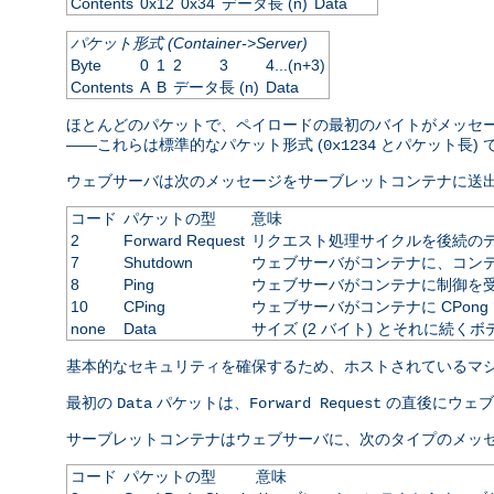
Contents
0x12
0x34
データ長 (n)
Data
パケット形式 (Container->Server)
Byte
0
1
2
3
4...(n+3)
Contents
A
B
データ長 (n)
Data
ほとんどのパケットで、ペイロードの最初のバイトがメッセ
――これらは標準的なパケット形式 (
とパケット長)
0x1234
ウェブサーバは次のメッセージをサーブレットコンテナに送
コード
パケットの型
意味
2
Forward Request
リクエスト処理サイクルを後続の
7
Shutdown
ウェブサーバがコンテナに、コン
8
Ping
ウェブサーバがコンテナに制御を受
10
CPing
ウェブサーバがコンテナに CPon
none
Data
サイズ (2 バイト) とそれに続く
基本的なセキュリティを確保するため、ホストされているマ
最初の
パケットは、
の直後にウェブ
Data
Forward Request
サーブレットコンテナはウェブサーバに、次のタイプのメッセー
コード
パケットの型
意味