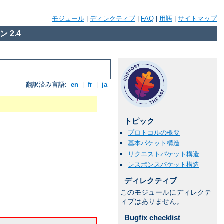
モジュール
|
ディレクティブ
|
FAQ
|
用語
|
サイトマップ
 2.4
翻訳済み言語:
en
|
fr
|
ja
トピック
プロトコルの概要
基本パケット構造
リクエストパケット構造
レスポンスパケット構造
ディレクティブ
このモジュールにディレクテ
ィブはありません。
Bugfix checklist