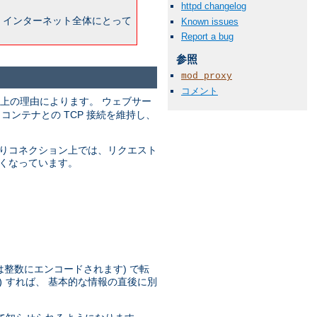
httpd changelog
 インターネット全体にとって
Known issues
Report a bug
参照
mod_proxy
コメント
上の理由によります。 ウェブサー
ンテナとの TCP 接続を維持し、
まりコネクション上では、リクエスト
多くなっています。
は整数にエンコードされます) で転
すれば、 基本的な情報の直後に別
)