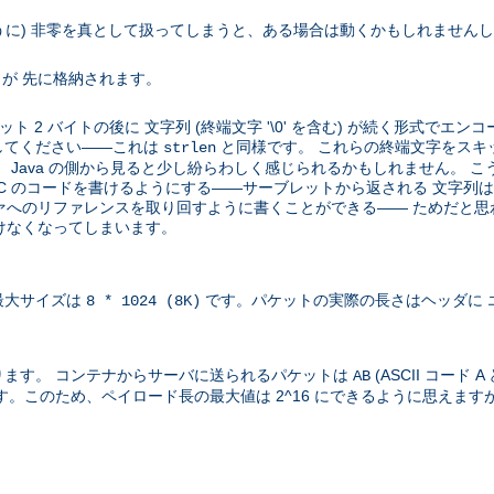
ように) 非零を真として扱ってしまうと、ある場合は動くかもしれません
トが 先に格納されます。
ット 2 バイトの後に 文字列 (終端文字 '\0' を含む) が続く形式で
してください――これは
と同様です。 これらの終端文字をスキ
strlen
ava の側から見ると少し紛らわしく感じられるかもしれません。 こうなっ
C のコードを書けるようにする――サーブレットから返される 文字列は 
へのリファレンスを取り回すように書くことができる―― ためだと思われま
けなくなってしまいます。
最大サイズは
です。パケットの実際の長さはヘッダに 
8 * 1024 (8K)
ます。 コンテナからサーバに送られるパケットは
(ASCII コード 
AB
す。このため、ペイロード長の最大値は 2^16 にできるように思えます