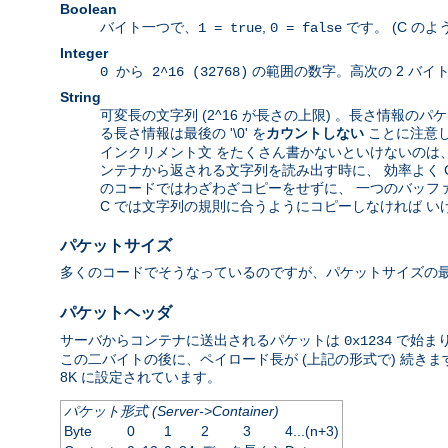
Boolean
バイト一つで、
,
です。 (C の
1 = true
0 = false
Integer
の範囲の数字。高次の 2 バイ
0 から 2^16 (32768)
String
可変長の文字列 (2^16 が長さの上限) 。長さ情報のパケ
る長さ情報は最後の '\0' を
カウントしない
ことに注意
インクリメント文 をたくさん書かないといけないのは、 J
ンテナから返される文字列を読み出す時に、 効率よく 
のコードではわざわざコピーをせずに、 一つのバッファ
C では文字列の規則に合うようにコピーしなければ い
パケットサイズ
多くのコードでそうなっているのですが、パケットサイズの
パケットヘッダ
サーバからコンテナに送出されるパケットは
で始まり
0x1234
この二バイトの後に、ペイロード長が (上記の形式で) 続きま
8K に設定されています。
パケット形式 (Server->Container)
Byte
0
1
2
3
4...(n+3)