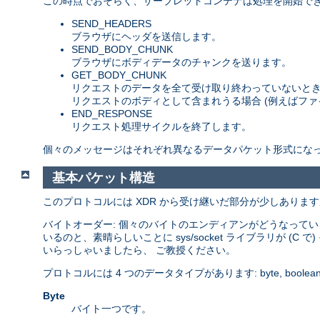
この時点でおそらく、サーブレットコンテナは処理を開始で
SEND_HEADERS
ブラウザにヘッダを送信します。
SEND_BODY_CHUNK
ブラウザにボディデータのチャンクを送ります。
GET_BODY_CHUNK
リクエストのデータを全て受け取り終わっていないとき
リクエストのボディとして含まれうる場合 (例えばファイ
END_RESPONSE
リクエスト処理サイクルを終了します。
個々のメッセージはそれぞれ異なるデータパケット形式になっ
基本パケット構造
このプロトコルには XDR から受け継いだ部分が少しありますが
バイトオーダー: 個々のバイトのエンディアンがどうなってい
いるのと、素晴らしいことに sys/socket ライブラリが
いらっしゃいましたら、 ご教授ください。
プロトコルには 4 つのデータタイプがあります: byte, boolean, int
Byte
バイト一つです。